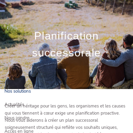
Skip to main content
Prendre rendez-vous
Planification
Connexion client
successorale
Qui sommes-nous?
Comment vous aider?
Nos solutions
Actualités
Créer un héritage pour les gens, les organismes et les causes
qui vous tiennent à cœur exige une planification proactive.
Nous joindre
Nous vous aiderons à créer un plan successoral
soigneusement structuré qui reflète vos souhaits uniques,
Accès en ligne