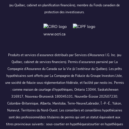
(au Québec, cabinet en planification financière), membre du Fonds canadien de
protection des investisseurs.
www.ocri.ca
Produits et services d’assurance distribués par Services d’Assurance I.G. Inc. (au
Québec, cabinet de services financiers). Permis d’assurance parrainé par La
Compagnie d’Assurance du Canada sur la Vie (à l’extérieur du Québec). Les prêts
hypothécaires sont offerts par La Compagnie de Fiducie du Groupe Investors Ltée,
une société de fiducie sous réglementation fédérale, et facilité par nesto inc. Permis
: comme maison de courtage d’hypothèques, Ontario 13044, Saskatchewan
316917, Nouveau-Brunswick 180045101, Nouvelle-Écosse 202507230;
Colombie-Britannique, Alberta, Manitoba, Terre-Neuve/Labrador, Î.-P.-É., Yukon,
Nunavut, Territoires du Nord-Ouest. Les conseillers et conseillères hypothécaires
sont des professionnel(le)s titulaires de permis qui ont un statut équivalent aux
titres provinciaux suivants : sous-courtier en hypothèques/courtier en hypothèques