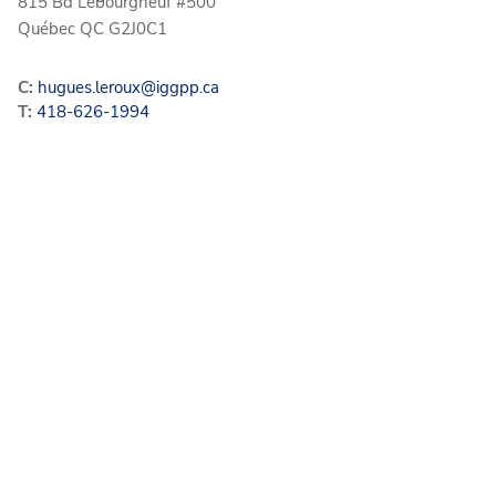
815 Bd Lebourgneuf #500
Québec
QC
G2J0C1
C:
hugues.leroux@iggpp.ca
T:
418-626-1994