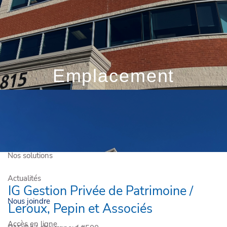
Skip to main content
Prendre rendez-vous
Emplacement
Connexion client
Qui sommes-nous?
Comment vous aider?
Nos solutions
Actualités
IG Gestion Privée de Patrimoine /
Nous joindre
Leroux, Pepin et Associés
Accès en ligne