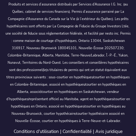
Produits et services d’assurance distribués par Services d’Assurance I.G. Inc. (au
Québec, cabinet de services financiers). Permis d’assurance parrainé par La
Compagnie d’Assurance du Canada sur la Vie (à l’extérieur du Québec). Les prêts
hypothécaires sont offerts par La Compagnie de Fiducie du Groupe Investors Ltée,
une société de fiducie sous réglementation fédérale, et facilité par nesto inc. Permis
: comme maison de courtage d’hypothèques, Ontario 13044, Saskatchewan
316917, Nouveau-Brunswick 180045101, Nouvelle-Écosse 202507230;
Colombie-Britannique, Alberta, Manitoba, Terre-Neuve/Labrador, Î.-P.-É., Yukon,
Nunavut, Territoires du Nord-Ouest. Les conseillers et conseillères hypothécaires
sont des professionnel(le)s titulaires de permis qui ont un statut équivalent aux
titres provinciaux suivants : sous-courtier en hypothèques/courtier en hypothèques
en Colombie-Britannique, associé en hypothèques/courtier en hypothèques en
Alberta, associé/courtier en hypothèques en Saskatchewan, vendeur
d’hypothèques/représentant officiel au Manitoba, agent en hypothèques/courtier en
hypothèques en Ontario, associé en hypothèques/courtier en hypothèques au
Nouveau-Brunswick, courtier hypothécaire/courtier hypothécaire associé en
Nouvelle-Écosse, courtier en hypothèques à Terre-Neuve-et-Labrador.
Conditions d'utilisation
|
Confidentialité
|
Avis juridique