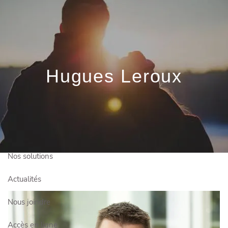
Skip to main content
Prendre rendez-vous
Hugues Leroux
Connexion client
Qui sommes-nous?
Comment vous aider?
Nos solutions
Actualités
Nous joindre
Accès en ligne