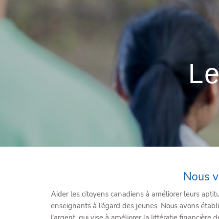
Skip to main content
Le
Nous vo
Aider les citoyens canadiens à améliorer leurs apti
enseignants à l’égard des jeunes. Nous avons étab
l’argent, qui vise à améliorer la littératie financièr