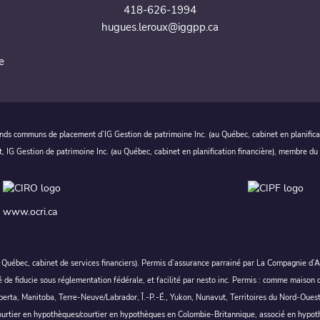
418-626-1994
hugues.leroux@iggpp.ca
e
nds communs de placement d’IG Gestion de patrimoine Inc. (au Québec, cabinet en planificat
t, IG Gestion de patrimoine Inc. (au Québec, cabinet en planification financière), membre du
www.ocri.ca
au Québec, cabinet de services financiers). Permis d’assurance parrainé par La Compagnie d’
té de fiducie sous réglementation fédérale, et facilité par nesto inc. Permis : comme m
Manitoba, Terre-Neuve/Labrador, Î.-P.-É., Yukon, Nunavut, Territoires du Nord-Ouest. Les 
-courtier en hypothèques/courtier en hypothèques en Colombie-Britannique, associé en hypo