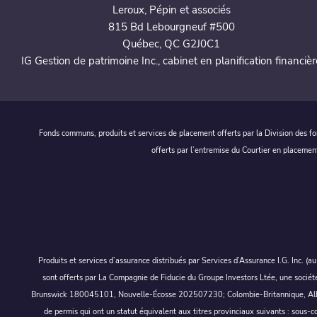
Leroux, Pépin et associés
815 Bd Lebourgneuf #500
Québec, QC G2J0C1
IG Gestion de patrimoine Inc., cabinet en planification financièr
Fonds communs, produits et services de placement offerts par la Division des fo
offerts par l’entremise du Courtier en placemen
Produits et services d’assurance distribués par Services d’Assurance I.G. Inc. (
sont offerts par La Compagnie de Fiducie du Groupe Investors Ltée, une socié
Brunswick 180045101, Nouvelle-Écosse 202507230; Colombie-Britannique, Alberta, 
de permis qui ont un statut équivalent aux titres provinciaux suivants : sous