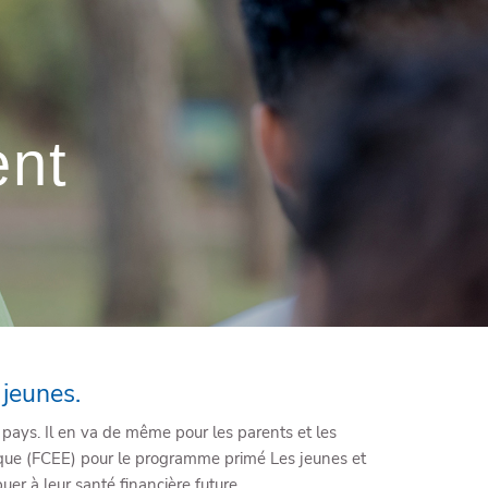
menu
ent
 jeunes.
 pays. Il en va de même pour les parents et les
ique (FCEE) pour le programme primé Les jeunes et
buer à leur santé financière future.