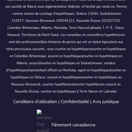
une société de fiducie sous réglementation fédérale, et facilité par nesto inc. Permis
: comme maison de courtage d’hypothèques, Ontario 13044, Saskatchewan
316917, Nouveau-Brunswick 180045101, Nouvelle-Écosse 202507230;
Colombie-Britannique, Alberta, Manitoba, Terre-Neuve/Labrador, Î.-P.-É., Yukon,
Nunavut, Territoires du Nord-Ouest. Les conseillers et conseillères hypothécaires
sont des professionnel(le)s titulaires de permis qui ont un statut équivalent aux
titres provinciaux suivants : sous-courtier en hypothèques/courtier en hypothèques
en Colombie-Britannique, associé en hypothèques/courtier en hypothèques en
Alberta, associé/courtier en hypothèques en Saskatchewan, vendeur
d’hypothèques/représentant officiel au Manitoba, agent en hypothèques/courtier en
hypothèques en Ontario, associé en hypothèques/courtier en hypothèques au
Nouveau-Brunswick, courtier hypothécaire/courtier hypothécaire associé en
Nouvelle-Écosse, courtier en hypothèques à Terre-Neuve-et-Labrador.
Conditions d'utilisation
|
Confidentialité
|
Avis juridique
Fièrement canadienne