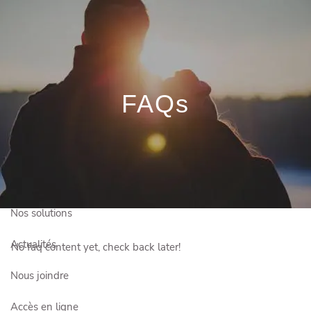
Skip to main content
Prendre rendez-vous
FAQs
Connexion client
Qui sommes-nous?
Comment vous aider?
Nos solutions
Actualités
No faq content yet, check back later!
Nous joindre
Accès en ligne